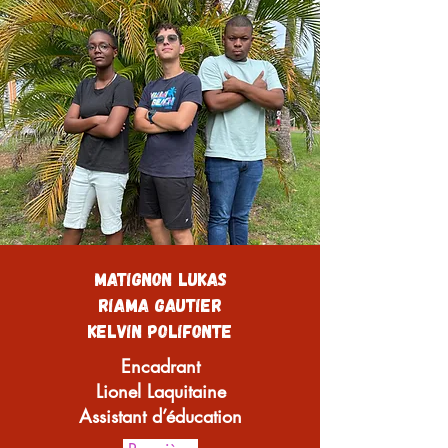
Matignon Lukas
Riama Gautier
Kelvin Polifonte
Encadrant
Lionel Laquitaine
Assistant d’éducation