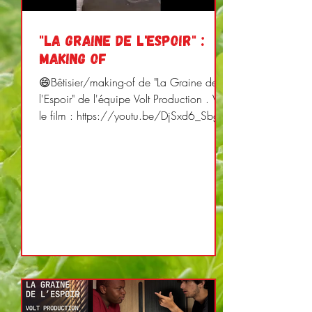
"La Graine de l'espoir" :
Making OF
😄Bêtisier/making-of de "La Graine de
l'Espoir" de l'équipe Volt Production . Voir
le film : https://youtu.be/DjSxd6_SbgA