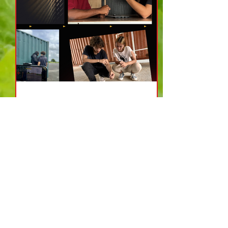
Demain se joue aujourd’hui
!
🎞️🎞️ Tournage de "La graine de l'espoir",
un film de l'équipe Volt Production du
lycée Coeffin. Leur film a pour objectifs
de :...