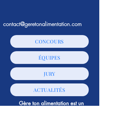
contact@geretonalimentation.com
CONCOURS
ÉQUIPES
JURY
ACTUALITÉS
Gère ton alimentation est un
événement organisé par
L'agence
Papillon
© L'agence Papillon - Tous droits réservés -
Mentions légales
-
Politique de confidentialité