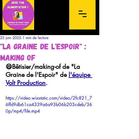
25 juin 2025
1 min de lecture
"La Graine de l'espoir" :
Making OF
😄Bêtisier/making-of de "La 
Graine de l'Espoir" de 
l'équipe 
Concours de films sur mobile à
Volt 
Production
.
destination des lycéens de l'archipel de la
Guadeloupe et des Îles du Nord
https://video.wixstatic.com/video/2fc821_7
6ffd9db61ca4339a6a93b06b203cdeb/36
0p/mp4/file.mp4