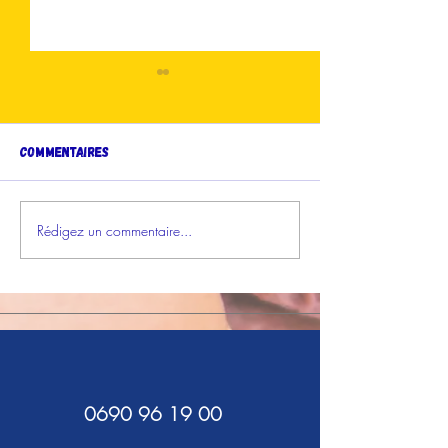
Commentaires
Rédigez un commentaire...
Demain se joue
Dernier atelier
aujourd’hui !
sportif
0690 96 19 00