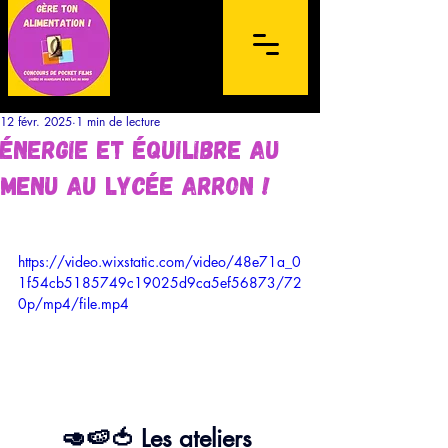
12 févr. 2025
1 min de lecture
Énergie et équilibre au
menu au lycée Arron !
Concours de films sur mobile à
https://video.wixstatic.com/video/48e71a_0
destination des lycéens de l'archipel de la
1f54cb5185749c19025d9ca5ef56873/72
Guadeloupe et des Îles du Nord
0p/mp4/file.mp4
🥑🍉🍅 Les ateliers 