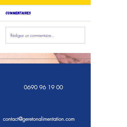
Commentaires
Votez en ligne !
Rédigez un commentaire...
Les Grignoteuses
Gagnantes sur France-
Antilles !
0690 96 19 00
contact@geretonalimentation.com