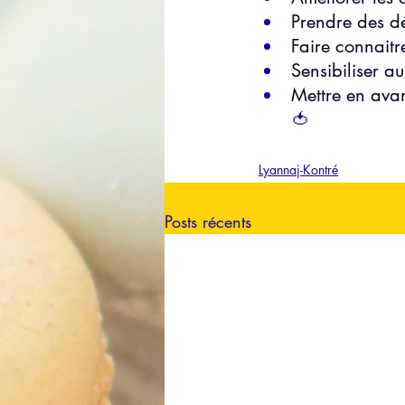
Prendre des dé
Faire connaitr
Sensibiliser a
Mettre en avan
🍅
Lyannaj-Kontré
Posts récents