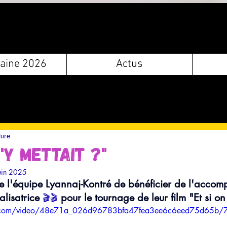
aine 2026
Actus
ture
s'y mettait ?"
uin 2025
de l'équipe Lyannaj-Kontré de bénéficier de l'acco
lisatrice 
 pour le tournage de leur film "Et si on 
🎬​🎬​
tic.com/video/48e71a_026d96783bfa47fea3ee6c6eed75d65b/