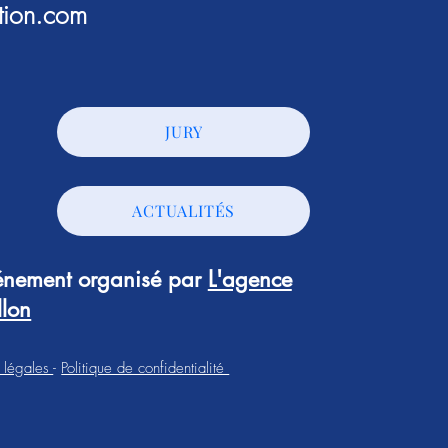
tion.com
JURY
ACTUALITÉS
vénement organisé par
L'agence
llon
 légales
-
Politique de confidentialité