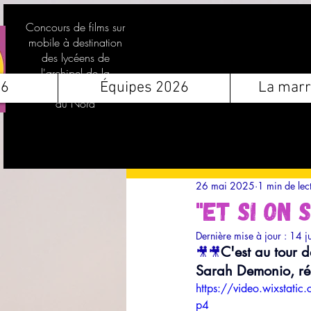
Concours de films sur
mobile à destination
des lycéens de
l'archipel de la
26
Équipes 2026
La marr
Guadeloupe et des Îles
du Nord
26 mai 2025
1 min de lec
"Et si on 
Dernière mise à jour :
14 j
C'est au tour 
🎥​🎥​
Sarah Demonio, réa
https://video.wixsta
p4