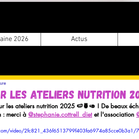
aine 2026
Actus
ture
r les ateliers nutrition 2
ur les ateliers nutrition 2025 🍉🍍🥑 ! De beaux éc
 : merci à 
@stephanie.cottrell_diet
 et l'association 
tic.com/video/2fc821_436f6513799f403fa6974a85cce0b3a1/