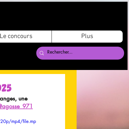
Le concours
Plus
025
hanges, une 
@agosse_971
720p/mp4/file.mp