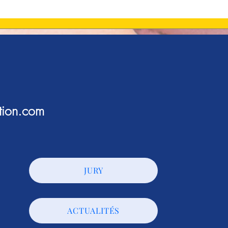
Les Grignoteuses Gagnantes
sur France-Antilles !
tion.com
JURY
ACTUALITÉS