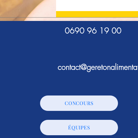
Presse : AF Production sur
France-Antilles
0690 96 19 00
contact@geretonalimenta
CONCOURS
ÉQUIPES