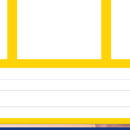
Votez
Les Grignoteuses Gagnantes
sur France-Antilles !