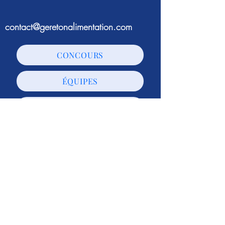
contact@geretonalimentation.com
CONCOURS
ÉQUIPES
JURY
ACTUALITÉS
Gère ton alimentation est un
événement organisé par
L'agence
Papillon
© L'agence Papillon - Tous droits réservés -
Mentions légales
-
Politique de confidentialité