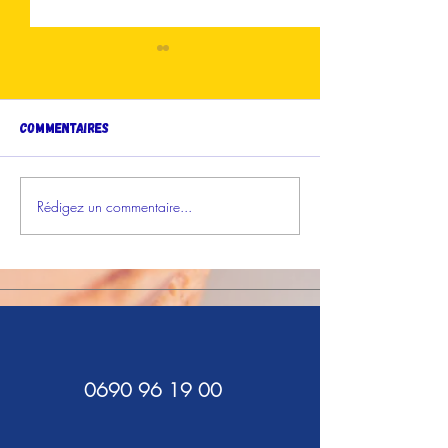
Commentaires
Votez en ligne !
Rédigez un commentaire...
Les Grignoteuses
Gagnantes sur France-
Antilles !
0690 96 19 00