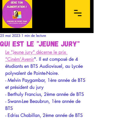
25 mai 2023
1 min de lecture
Qui est le "jeune jury"
Le "Jeune jury" décerne le prix 
"Ciném'Avenir
". Il est composé de 4 
étudiants en BTS Audiovisuel, au Lycée 
Concours de films sur mobile à
polyvalent de Pointe-Noire. 
destination des lycéens de l'archipel de la
- Melvin Paygambar, 1ère année de BTS 
Guadeloupe et des Îles du Nord
et président du jury
- Berthuly Francius, 2ème année de BTS
- Swann-Lee Beaubrun, 1ère année de 
BTS
- Edriss Chabillan, 2ème année de BTS