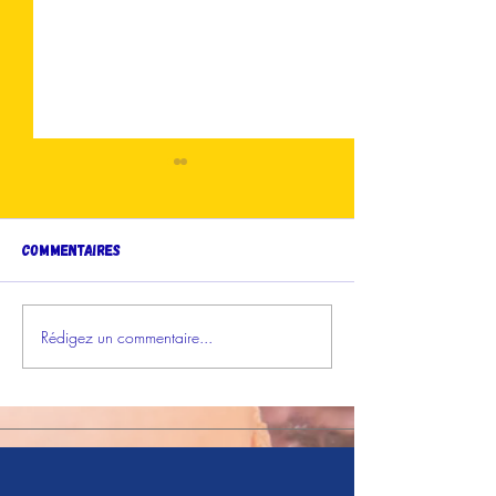
Commentaires
Votez en ligne !
Rédigez un commentaire...
Les Grignoteuses
Gagnantes sur France-
Antilles !