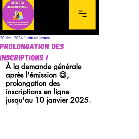
20 déc. 2024
1 min de lecture
Prolongation des
inscriptions !
À la demande générale 
après l'émission 😉, 
Concours de films sur mobile à
prolongation des 
destination des lycéens de l'archipel de la
inscriptions en ligne 
Guadeloupe et des Îles du Nord
jusqu'au 10 janvier 2025.