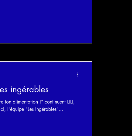
 les ingérables
ère ton alimentation !" continuent 🏋️‍♀️,
, l'équipe "Les Ingérables"...