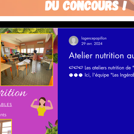
du concours !
lagencepapillon
29 avr. 2024
Atelier nutrition 
🍉🍉🍉 Les ateliers nutrition de 
🥥🥥🥥 Ici, l'équipe "Les Ingérab