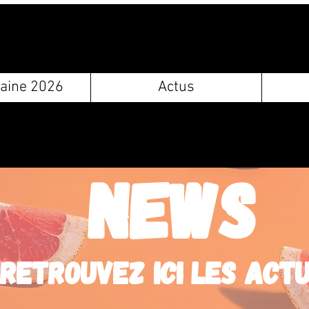
aine 2026
Actus
news
Retrouvez ici les act