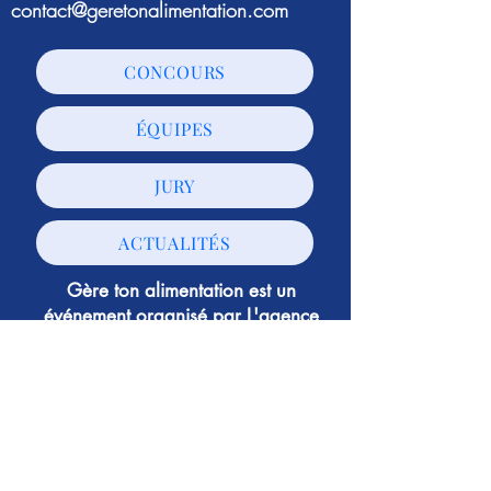
contact@geretonalimentation.com
CONCOURS
ÉQUIPES
JURY
ACTUALITÉS
Gère ton alimentation est un
événement organisé par
L'agence
Papillon
© L'agence Papillon - Tous droits réservés -
Mentions légales
-
Politique de confidentialité
Suivez-nous