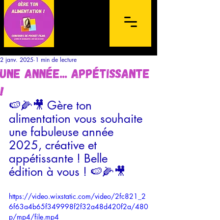
2 janv. 2025
1 min de lecture
Une année... appétissante
!
🍉🌽🎥 Gère ton 
alimentation vous souhaite 
Concours de films sur mobile à
une fabuleuse année 
destination des lycéens de l'archipel de la
2025, créative et 
Guadeloupe et des Îles du Nord
appétissante ! Belle 
édition à vous ! 🍉🌽🎥
https://video.wixstatic.com/video/2fc821_2
6f63a4b65f349998f2f32a48d420f2a/480
p/mp4/file.mp4