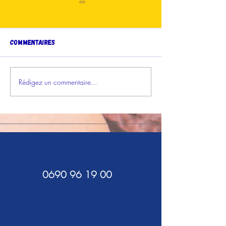
Commentaires
Votez en ligne !
Rédigez un commentaire...
Les Grignoteuses
Gagnantes sur France-
Antilles !
0690 96 19 00