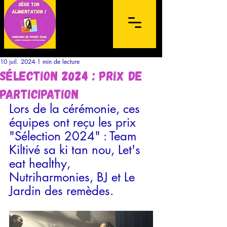
10 juil. 2024
1 min de lecture
Sélection 2024 : Prix de
participation
Lors de la cérémonie, ces 
équipes ont reçu les prix 
Concours de films sur mobile à
"Sélection 2024" : Team 
destination des lycéens de l'archipel de la
Kiltivé sa ki tan nou, Let's 
Guadeloupe et des Îles du Nord
eat healthy, 
Nutriharmonies, BJ et Le 
Jardin des remèdes. 