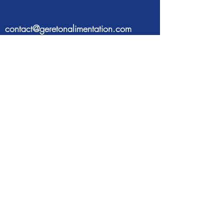
contact@geretonalimentation.com
CONCOURS
ÉQUIPES
JURY
ACTUALITÉS
Gère ton alimentation est un
événement organisé par
L'agence
Papillon
© L'agence Papillon - Tous droits réservés -
Mentions légales
-
Politique de confidentialité