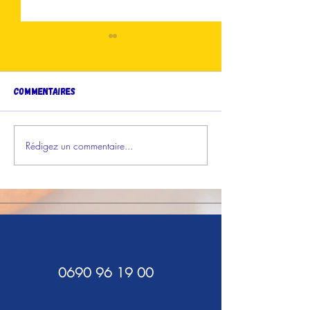
Commentaires
Votez en ligne !
Rédigez un commentaire...
Les Grignoteuses
Gagnantes sur France-
Antilles !
0690 96 19 00