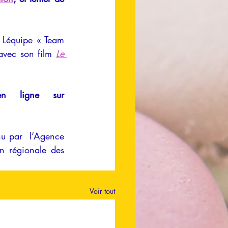
 Léquipe « Team 
avec son film 
Le 
Les inscriptions sont ouvertes jusqu’au 20 janvier 2023, en ligne sur 
nu par  l’Agence 
n régionale des 
Voir tout