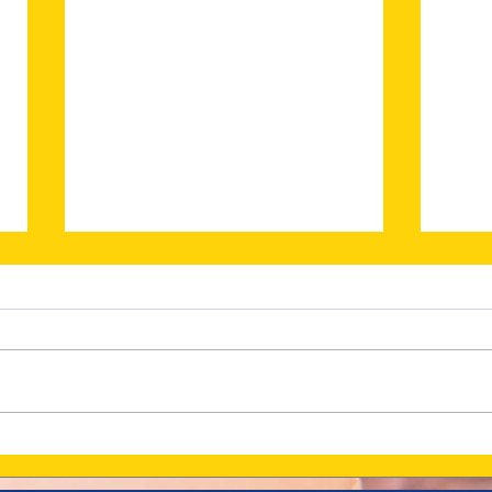
Votez
Les Grignoteuses Gagnantes
sur France-Antilles !