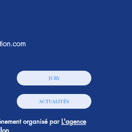
tion.com
JURY
ACTUALITÉS
vénement organisé par
L'agence
llon