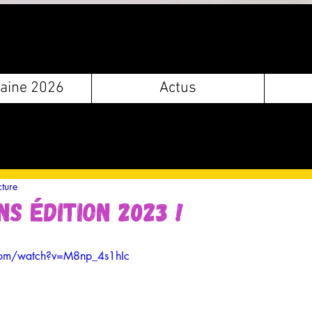
aine 2026
Actus
cture
ns édition 2023 !
com/watch?v=M8np_4s1hIc