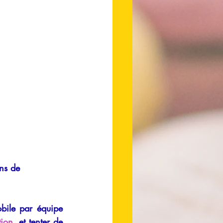
ns de 
bile par équipe 
tion
, et tenter de 