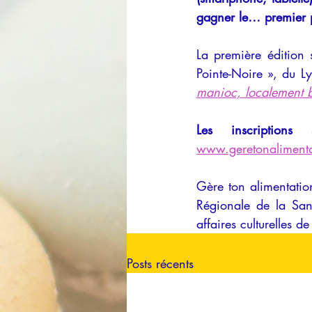
gagner le… premier p
La première édition 
Pointe-Noire », du L
manioc, localement 
www.geretonaliment
Gère ton alimentation
Régionale de la Sant
affaires culturelles 
Posts récents