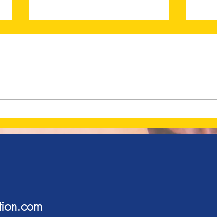
Votez
Les Grignoteuses Gagnantes
sur France-Antilles !
tion.com