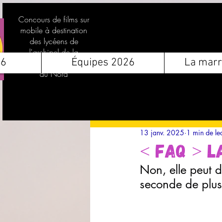
Concours de films sur
mobile à destination
des lycéens de
l'archipel de la
26
Équipes 2026
La marr
Guadeloupe et des Îles
du Nord
13 janv. 2025
1 min de le
< FAQ > L
Non, elle peut 
seconde de plus