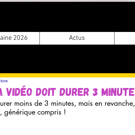
aine 2026
Actus
cture
a vidéo doit durer 3 minute
durer moins de 3 minutes, mais en revanche
, générique compris ! 