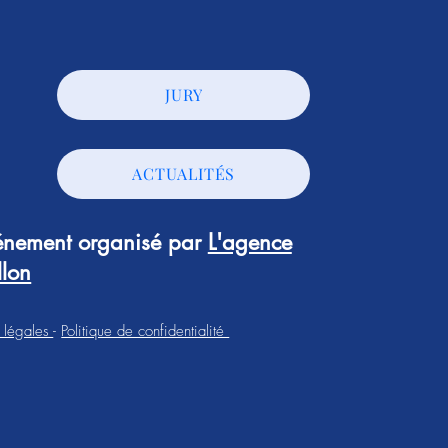
JURY
ACTUALITÉS
vénement organisé par
L'agence
llon
 légales
-
Politique de confidentialité