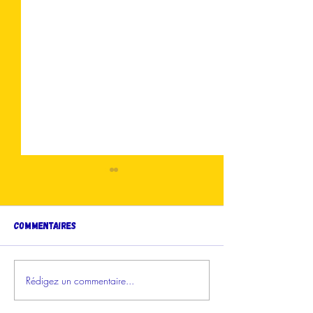
Commentaires
Votez en ligne !
Rédigez un commentaire...
Les Grignoteuses
Gagnantes sur France-
Antilles !