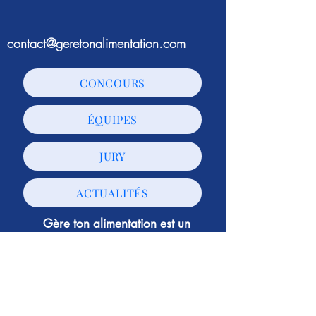
contact@geretonalimentation.com
CONCOURS
ÉQUIPES
JURY
ACTUALITÉS
Gère ton alimentation est un
événement organisé par
L'agence
Papillon
© L'agence Papillon - Tous droits réservés -
Mentions légales
-
Politique de confidentialité