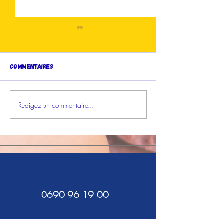
Commentaires
Rédigez un commentaire...
Nouveau : les Ateliers
PRIX COUP DE CO
"Addictosphère" !
GRAND JURY : TE
0690 96 19 00