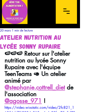
20 mars
1 min de lecture
atelier nutrition au
lycée Sonny Rupaire
🍉🍉🍉 Retour sur l'atelier 
nutrition au lycée Sonny 
Concours de films sur mobile à
Rupaire avec l'équipe 
destination des lycéens de l'archipel de la
TeenTeams 🥑 Un atelier 
Guadeloupe et des Îles du Nord
animé par 
@stephanie.cottrell_diet
 de 
l'association 
@agosse_971
 !
https://video.wixstatic.com/video/2fc821_1