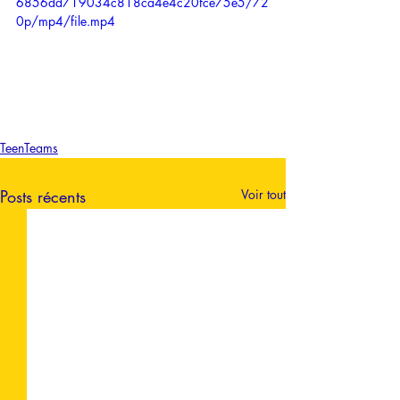
6856dd719034c818ca4e4c20fce75e5/72
0p/mp4/file.mp4
TeenTeams
Posts récents
Voir tout