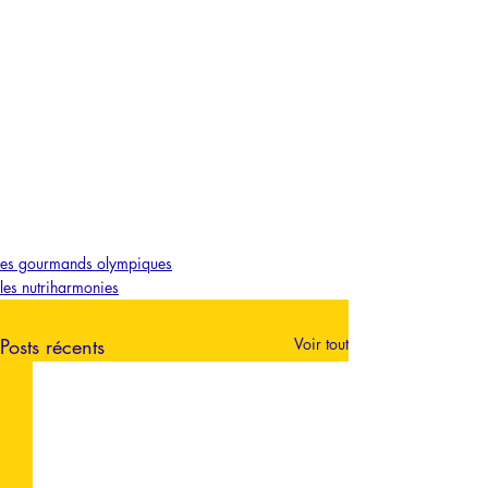
es gourmands olympiques
les nutriharmonies
Posts récents
Voir tout