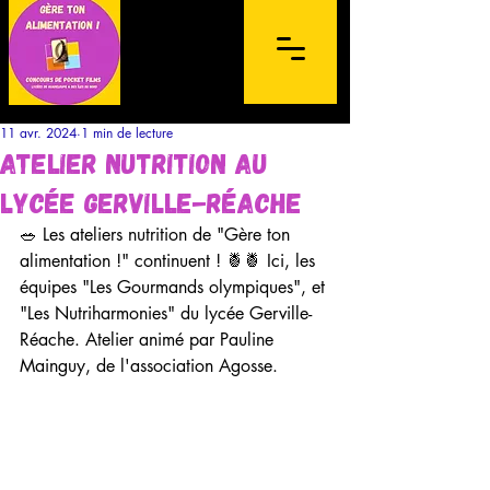
11 avr. 2024
1 min de lecture
Atelier nutrition au
lycée Gerville-réache
🥗 Les ateliers nutrition de "Gère ton 
alimentation !" continuent ! 🍍🍍 Ici, les 
Concours de films sur mobile à
équipes "Les Gourmands olympiques", et 
destination des lycéens de l'archipel de la
"Les Nutriharmonies" du lycée Gerville-
Guadeloupe et des Îles du Nord
Réache. Atelier animé par Pauline 
Mainguy, de l'association Agosse.