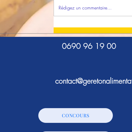
Rédigez un commentaire...
Nouveau : les Ateliers
"Addictosphère" !
0690 96 19 00
contact@geretonalimenta
CONCOURS