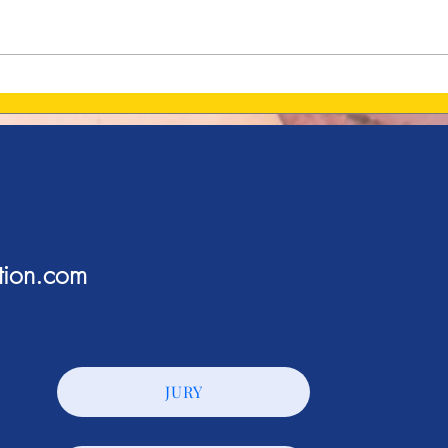
Acti
Objectif Clap ! : 🎬 Ça
Ciné
tourne
tion.com
JURY