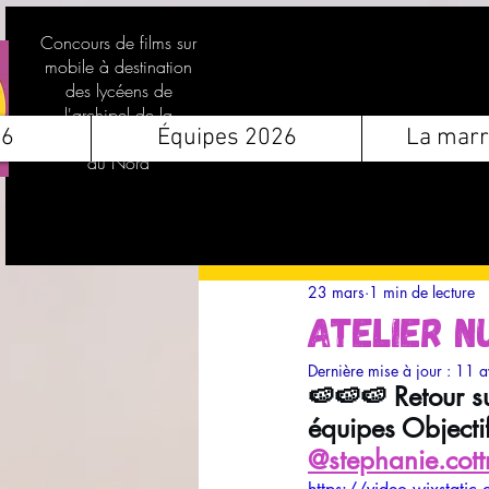
Concours de films sur
mobile à destination
des lycéens de
l'archipel de la
26
Équipes 2026
La marr
Guadeloupe et des Îles
du Nord
23 mars
1 min de lecture
Atelier n
Dernière mise à jour :
11 a
🍉🍉🍉 Retour su
équipes Objectif
@stephanie.cottr