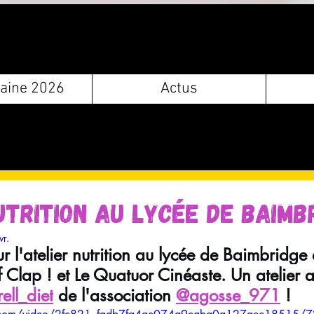
aine 2026
Actus
utrition au lycée de Baimb
vr.
r l'atelier nutrition au lycée de Baimbridge 
 Clap ! et Le Quatuor Cinéaste. Un atelier 
ell_diet
 de l'association 
@agosse_971
 !