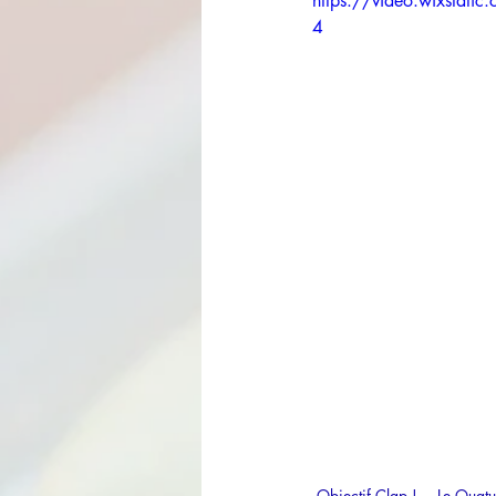
https://video.wixsta
4
Objectif Clap !
Le Quatu