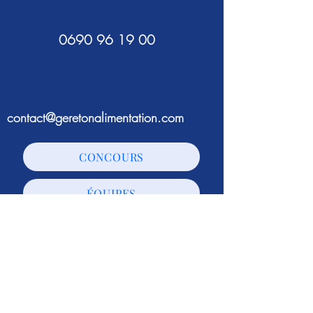
0690 96 19 00
contact@geretonalimentation.com
CONCOURS
ÉQUIPES
JURY
ACTUALITÉS
Gère ton alimentation est un
événement organisé par
L'agence