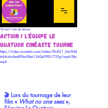
18 mai
1 min de lecture
Action ! L'équipe Le
Quatuor Cinéaste tourne
https://video.wixstatic.com/video/2fc821_0ac9d4
664c6c4aa89ba5fea1360e39f5/720p/mp4/file.
Concours de films sur mobile à
mp4
destination des lycéens de l'archipel de la
Guadeloupe et des Îles du Nord
🎬 Lors du tournage de leur 
film « 
What no one sees
 », 