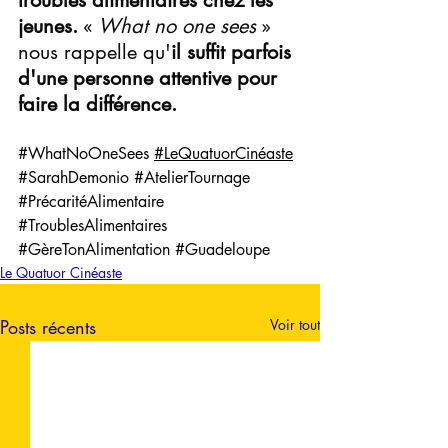
troubles alimentaires chez les 
jeunes.
 « 
What no one sees
 » 
nous rappelle qu'
il suffit parfois 
d'une personne attentive pour 
faire la différence. 
#WhatNoOneSees
#LeQuatuorCinéaste
#SarahDemonio
#AtelierTournage
#PrécaritéAlimentaire
#TroublesAlimentaires
#GèreTonAlimentation
#Guadeloupe
Le Quatuor Cinéaste
Posts récents
Voir tout