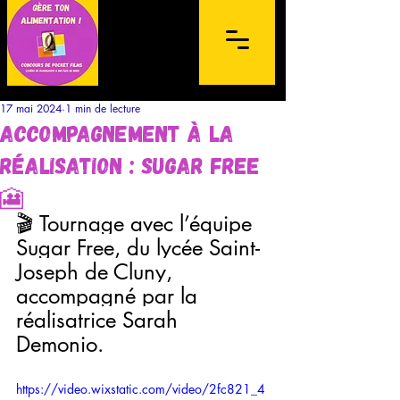
17 mai 2024
1 min de lecture
Accompagnement à la
réalisation : Sugar Free
🎦
🎬 Tournage avec l’équipe 
Concours de films sur mobile à
destination des lycéens de l'archipel de la
Sugar Free, du lycée Saint-
Guadeloupe et des Îles du Nord
Joseph de Cluny, 
accompagné par la 
réalisatrice Sarah 
Demonio.
https://video.wixstatic.com/video/2fc821_4