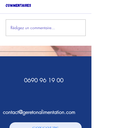
Commentaires
Rédigez un commentaire...
Jeudi Noir, caméra et
Atelier nutriti
regards
La Brigade anti
0690 96 19 00
contact@geretonalimentation.com