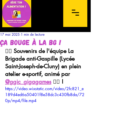
17 mai 2025
1 min de lecture
Ça bouge à la BG !
🏋🏾 Souvenirs de l'équipe La 
Brigade anti-Gaspille (Lycée 
Saint-Joseph-de-Cluny) en plein 
Concours de films sur mobile à
atelier e-sportif, animé par 
destination des lycéens de l'archipel de la
@ggic_gigagames
 🏋🏾 !
Guadeloupe et des Îles du Nord
https://video.wixstatic.com/video/2fc821_e
189d4ed6a50401f8e58dc3c430fb8da/72
0p/mp4/file.mp4