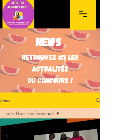
news
Retrouvez ici les
actualités
Concours de films sur mobile à
du concours !
destination des lycéens de l'archipel de la
Guadeloupe et des Îles du Nord
Actus
Lycée Hyacinthe Bastaraud
All Posts
BJ