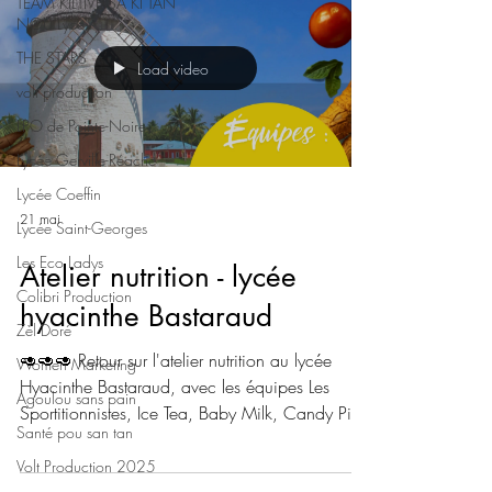
TEAM KILTIVÉ SA KI TAN
leur film.🤗
NOU Lycé
THE STARS
Load video
volt production
LPO de Pointe-Noire
Lycée Gerville-Réache
Lycée Coeffin
21 mai
Lycée Saint-Georges
Les Eco Ladys
Atelier nutrition - lycée
Colibri Production
hyacinthe Bastaraud
Zèl Doré
🥑🥑🥑 Retour sur l'atelier nutrition au lycée
Women Marketing
Hyacinthe Bastaraud, avec les équipes Les
Agoulou sans pain
Sportitionnistes, Ice Tea, Baby Milk, Candy Pink
Santé pou san tan
et Les Chipies gourmandes. Un atelier animé
par Raïssa Rubrice, diététicienne nutritionniste !
Volt Production 2025