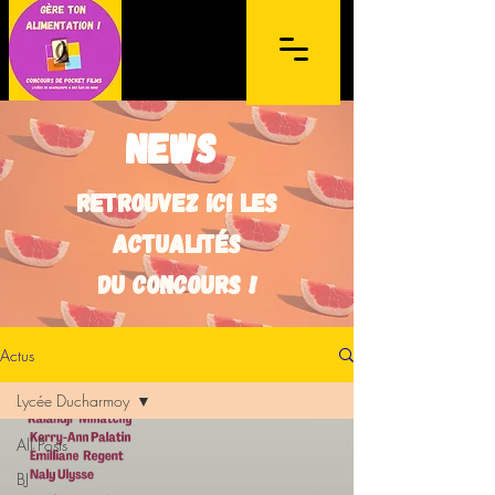
news
Retrouvez ici les
actualités
Concours de films sur mobile à
du concours !
destination des lycéens de l'archipel de la
Guadeloupe et des Îles du Nord
Actus
Lycée Ducharmoy
All Posts
BJ