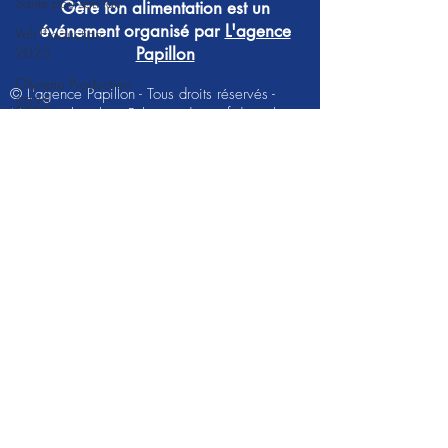
Santé pou san tan
Gère ton alimentation est un
événement organisé par
L'agence
Volt Production
2025
Papillon
Olympia Production
© L'agence Papillon - Tous droits réservés -
2025
Mentions légales
-
Politique de confidentialité
TeenTeams
Suivez-nous
Mindset Food
Les Sportitionnistes
Les Healthy Winners
Gwada Stars
Djaja Prod
Lyannaj-Kontré
Ce projet est cofinancé par l'Agence Régionale
Santé
Les guerrières du
bien-être
A.F. Production
BG (Brigade anti-